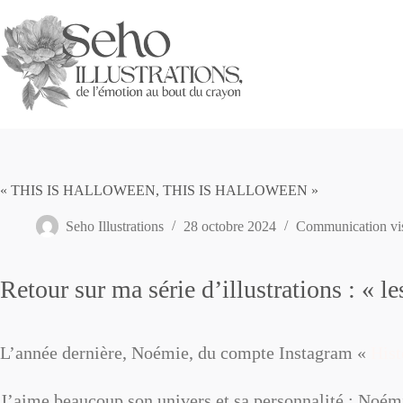
Passer
au
contenu
« THIS IS HALLOWEEN, THIS IS HALLOWEEN »
Seho Illustrations
28 octobre 2024
Communication vis
Retour sur ma série d’illustrations : « le
L’année dernière, Noémie, du compte Instagram «
Hist
J’aime beaucoup son univers et sa personnalité ; Noémi