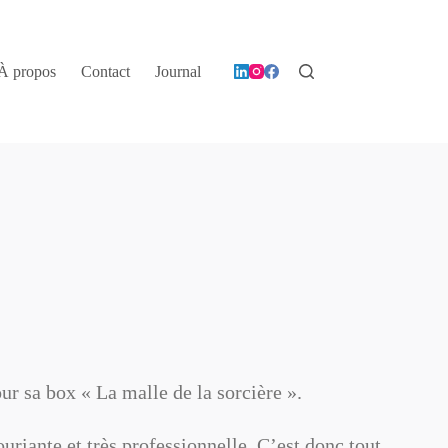
À propos
Contact
Journal
our sa box « La malle de la sorcière ».
riante et très professionnelle. C’est donc tout