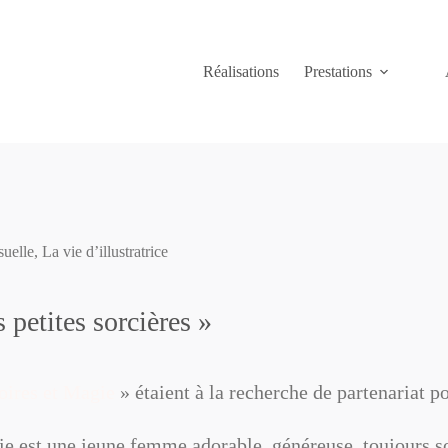
Réalisations
Prestations
uelle
,
La vie d’illustratrice
s petites sorcières »
oires et Magie
» étaient à la recherche de partenariat p
e est une jeune femme adorable, généreuse, toujours sou